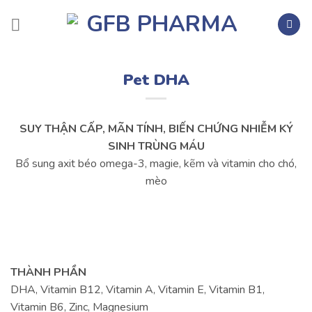
Skip
to
content
Tìm
kiếm:
Pet DHA
SUY THẬN CẤP, MÃN TÍNH, BIẾN CHỨNG NHIỄM KÝ
SINH TRÙNG MÁU
Bổ sung axit béo omega-3, magie, kẽm và vitamin cho chó,
mèo
THÀNH PHẦN
DHA, Vitamin B12, Vitamin A, Vitamin E, Vitamin B1,
Vitamin B6, Zinc, Magnesium