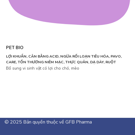
PET BIO
LỢI KHUẨN, CÂN BẰNG ACID, NGỪA RỐI LOẠN TIÊU HÓA, PAVO,
CARE, TỔN THƯƠNG NIÊM MẠC, THỰC QUẢN, DẠ DÀY, RUỘT
Bổ sung vi sinh vật có lợi cho chó, mèo
© 2025 Bản quyền thuộc về GFB Pharma