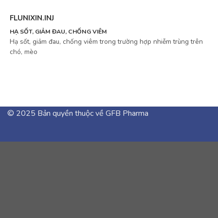
FLUNIXIN.INJ
HẠ SỐT, GIẢM ĐAU, CHỐNG VIÊM
Hạ sốt, giảm đau, chống viêm trong trường hợp nhiễm trùng trên
chó, mèo
© 2025 Bản quyền thuộc về GFB Pharma