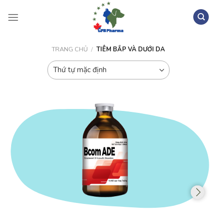
Skip
to
content
Tìm
kiếm:
TRANG CHỦ
/
TIÊM BẮP VÀ DƯỚI DA