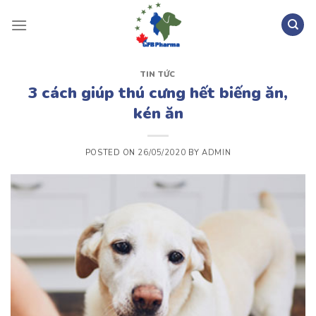
Skip
to
content
Tìm
kiếm:
TIN TỨC
3 cách giúp thú cưng hết biếng ăn,
kén ăn
POSTED ON
26/05/2020
BY
ADMIN